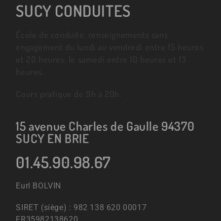
SUCY CONDUITES
École de conduite, renseignements sans
engagement du lundi au vendredi entre 15 heures
et 20 heures, le samedi entre 10 heures et 13
heures.
Cours pratique de 9h à 20h.
15 avenue Charles de Gaulle 94370
SUCY EN BRIE
01.45.90.98.67
Eurl BOLVIN
SIRET (siège) : 982 138 620 00017
FR35982138620