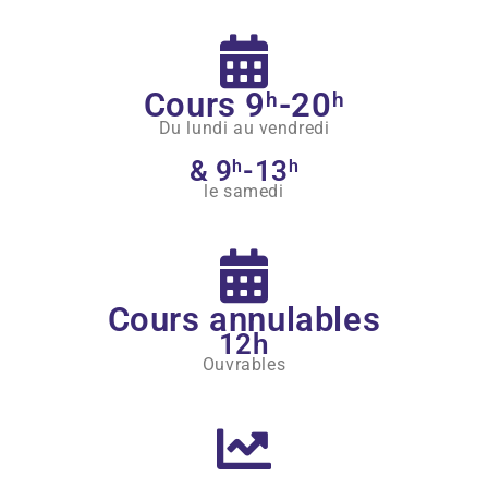
Cours 9
-20
h
h
Du lundi au vendredi
& 9
-13
h
h
le samedi
Cours annulables
12h
Ouvrables