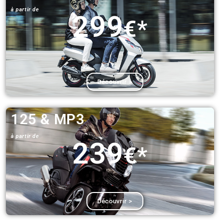
à partir de​
299
€*
Découvrir >
125 & MP3​
à partir de​
239
€*
Découvrir >