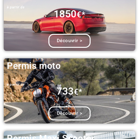
à partir de​
1850
€*
Découvrir >
Permis moto
à partir de​
733
€*
Découvrir >
Permis Maxi Scooter