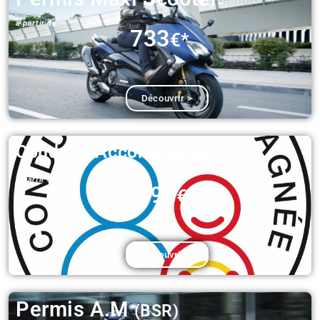
à partir de​
733
€*
Découvrir >
Conduite Accompagnée​
à partir de​
1291
€*
Découvrir >
Permis A.M
(BSR)​