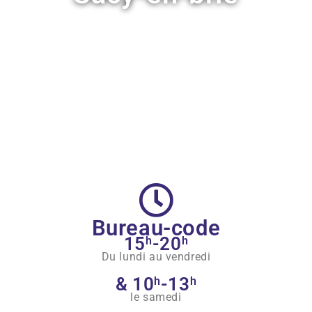
Nous
Nos formations
Bureau-code
15
-20
h
h
Du lundi au vendredi
& 10
-13
h
h
le samedi