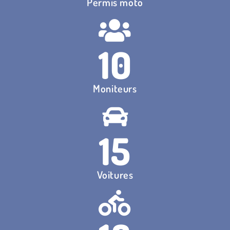
Permis moto
10
Moniteurs​
15
Voitures