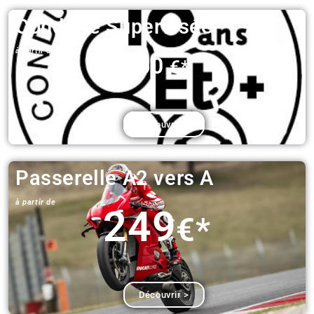
Conduite Supervisée
à partir de​
160
€*
Découvrir >
Passerelle A2 vers A​
à partir de​
249
€*
Découvrir >