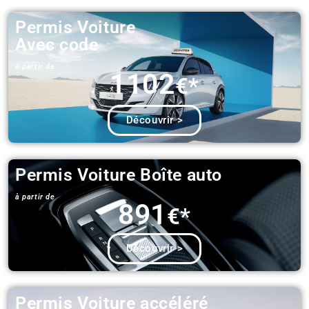
Permis Voiture
Avec code
à partir de​
1102
€*
Découvrir >
Permis Voiture Boîte auto
à partir de​
891
€*
Découvrir >
Permis Voiture accéléré