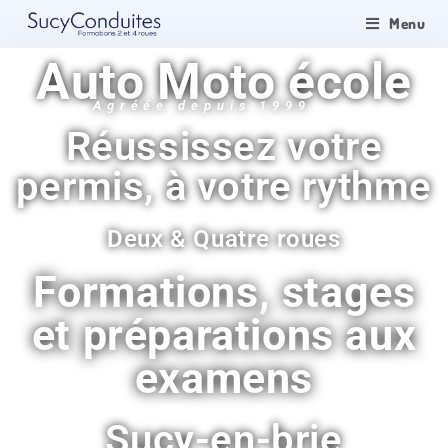
Menu
Auto Moto école
Agréée depuis 1999
Réussissez votre
permis, à votre rythme
Deux & Quatre roues
Formations, stages
et préparations aux
examens
Sucy-en-brie