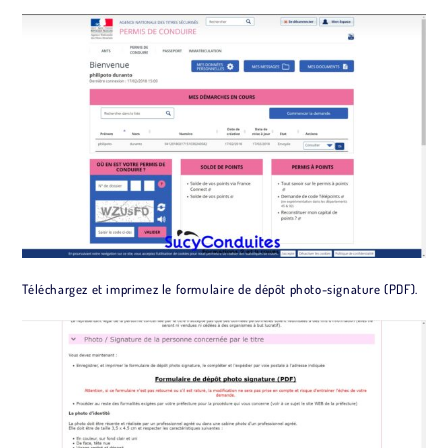
Téléchargez et imprimez le formulaire de dépôt photo-signature (PDF).