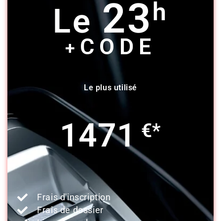
23
h
Le
CODE
+
Le plus utilisé
1471
€*
Frais d'inscription
Frais de dossier