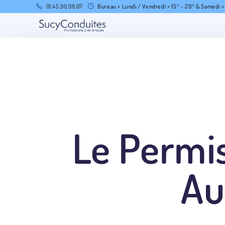
01.45.90.98.67
Bureau > Lundi / Vendredi > 15
- 20
& Samedi >
h
h
Le Permis
Au