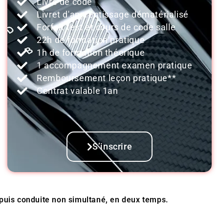
Livre de code
Livret d'apprentissage dématérialisé
Forfait test et cours de code salle
22h de formation pratique
1h de formation théorique
1 accompagnement examen pratique
Remboursement leçon pratique**
Contrat valable 1an
S’inscrire
 puis conduite non simultané, en deux temps.