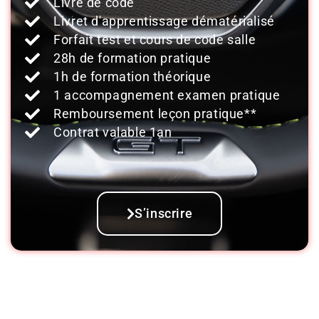
Livre de code
Livret d'apprentissage dématérialisé
Forfait test et cours de code salle
28h de formation pratique
1h de formation théorique
1 accompagnement examen pratique
Remboursement leçon pratique**
Contrat valable 1an
S’inscrire