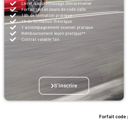
Livret d'apprentissage dématérialisé
Forfait test et cours de code salle
18h de formation pratique
1h de formation théorique
1 accompagnement examen pratique
Remboursement leçon pratique**
Contrat valable 1an
S’inscrire
Forfait code