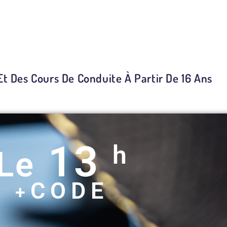
 Des Cours De Conduite À Partir De 16 Ans
13
h
Le
CODE
+