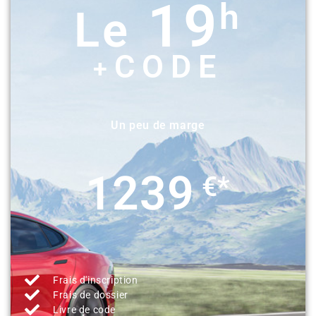
19
h
Le
CODE
+
Un peu de marge
1239
€*
Frais d'inscription
Frais de dossier
Livre de code