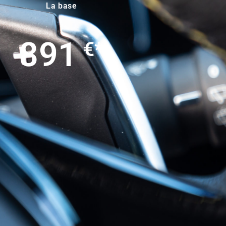
La base
891
€*