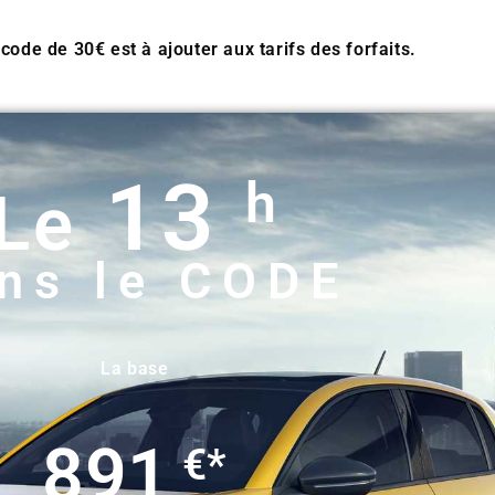
ode de 30€ est à ajouter aux tarifs des forfaits.
13
h
Le
ns le CODE
La base
891
€*