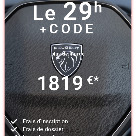
29
h
Le
CODE
+
plus de marge
1819
€*
Frais d'inscription
Frais de dossier