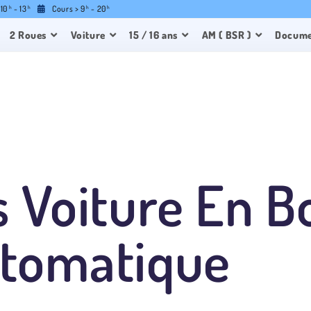
 10
- 13
Cours > 9
- 20
h
h
h
h
2 Roues
Voiture
15 / 16 ans
AM ( BSR )
Documen
 Voiture En B
tomatique