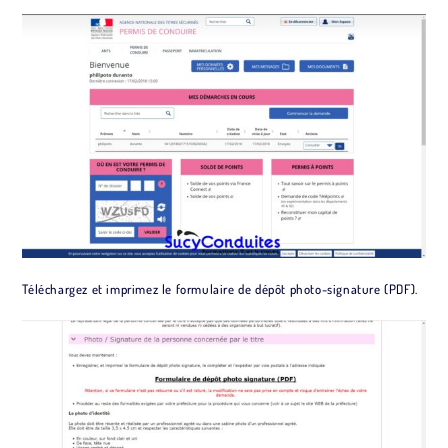
Téléchargez et imprimez le formulaire de dépôt photo-signature (PDF).